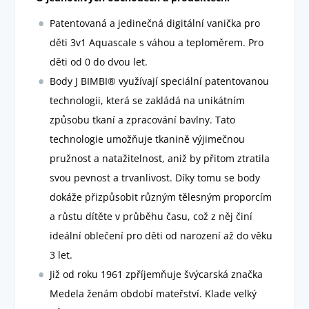
Patentovaná a jedinečná digitální vanička pro
děti 3v1 Aquascale s váhou a teploměrem. Pro
děti od 0 do dvou let.
Body J BIMBI® využívají speciální patentovanou
technologii, která se zakládá na unikátním
způsobu tkaní a zpracování bavlny. Tato
technologie umožňuje tkanině výjimečnou
pružnost a natažitelnost, aniž by přitom ztratila
svou pevnost a trvanlivost. Díky tomu se body
dokáže přizpůsobit různým tělesným proporcím
a růstu dítěte v průběhu času, což z něj činí
ideální oblečení pro děti od narození až do věku
3 let.
Již od roku 1961 zpříjemňuje švýcarská značka
Medela ženám období mateřství. Klade velký