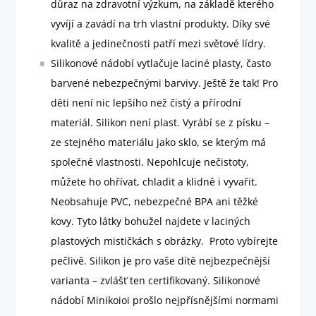
důraz na zdravotní výzkum, na základě kterého
vyvíjí a zavádí na trh vlastní produkty. Díky své
kvalitě a jedinečnosti patří mezi světové lídry.
Silikonové nádobí vytlačuje laciné plasty, často
barvené nebezpečnými barvivy. Ještě že tak! Pro
děti není nic lepšího než čistý a přírodní
materiál. Silikon není plast. Vyrábí se z písku –
ze stejného materiálu jako sklo, se kterým má
společné vlastnosti. Nepohlcuje nečistoty,
můžete ho ohřívat, chladit a klidně i vyvařit.
Neobsahuje PVC, nebezpečné BPA ani těžké
kovy. Tyto látky bohužel najdete v laciných
plastových mističkách s obrázky. Proto vybírejte
pečlivě. Silikon je pro vaše dítě nejbezpečnější
varianta – zvlášť ten certifikovaný. Silikonové
nádobí Minikoioi prošlo nejpřísnějšími normami